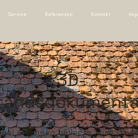
Service
Referenzen
Kontakt
Imp
3D-
tandsdokumenta
gel erkennen bevor er zum Schad