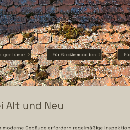
tandpflegekonzept wollen wir dabei unterstützen, einen k
Überblick über den Gebäudebestand zu erhalten.
Mit 4Scans
bleibt kein Teil der Gebäudehülle unentdeckt!
eigentümer
Für Großimmobilien
Fü
i Alt und Neu
h moderne Gebäude erfordern regelmäßige Inspektion