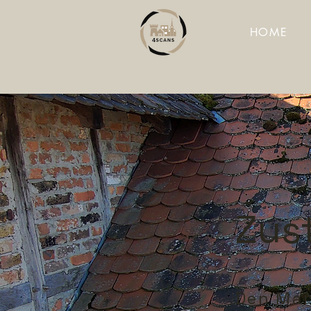
HOME
Zus
Den Man