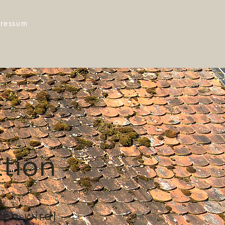
ressum
tion
en wird!