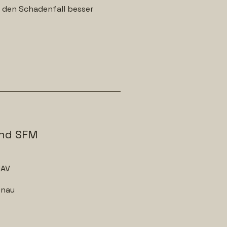
n den Schadenfall besser
und SFM
UAV
enau